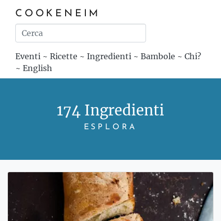
COOKENEIM
Eventi
~
Ricette
~
Ingredienti
~
Bambole
~
Chi?
~
English
174 Ingredienti
ESPLORA