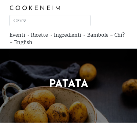
COOKENEIM
Eventi
~
Ricette
~
Ingredienti
~
Bambole
~
Chi?
~
English
PATATA