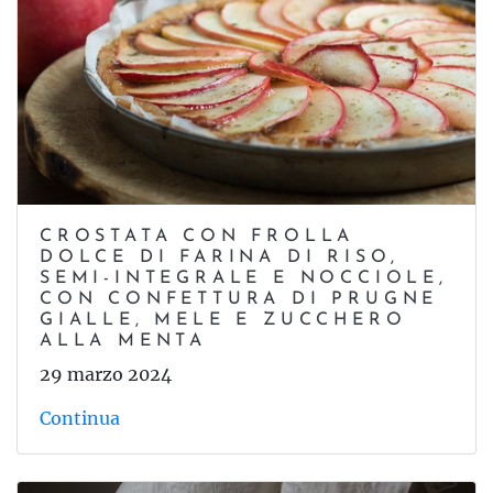
CROSTATA CON FROLLA
DOLCE DI FARINA DI RISO,
SEMI-INTEGRALE E NOCCIOLE,
CON CONFETTURA DI PRUGNE
GIALLE, MELE E ZUCCHERO
ALLA MENTA
29 marzo 2024
Continua